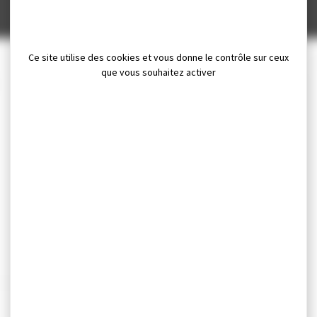
Ce site utilise des cookies et vous donne le contrôle sur ceux
que vous souhaitez activer
TARIFS
De 20,00 € à 30,00 €